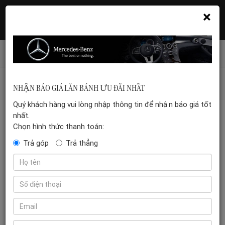
×
Hotline: 035 399 5555
Đặt hẹn xem xe
Mercedes-benz-vn
/
Tin tức
/
SO SÁNH CHI TIẾT CÁC
NHẬN BÁO GIÁ LĂN BÁNH ƯU ĐÃI NHẤT
DÒNG MERCEDES-BENZ S-CLASS
Quý khách hàng vui lòng nhập thông tin để nhận báo giá tốt
nhất.
Chọn hình thức thanh toán:
SO SÁNH CHI TIẾT CÁC DÒNG MERCEDES-BENZ S-CLASS
Trả góp
Trả thẳng