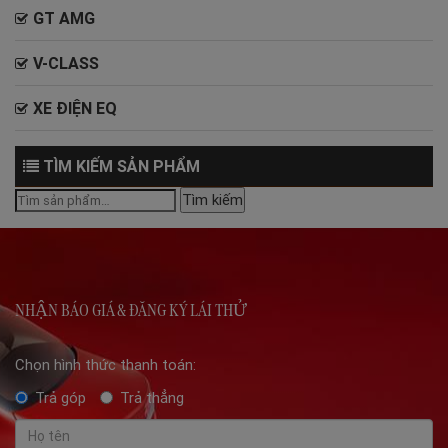
GT AMG
V-CLASS
XE ĐIỆN EQ
TÌM KIẾM SẢN PHẨM
Tìm
Tìm kiếm
kiếm:
NHẬN BÁO GIÁ & ĐĂNG KÝ LÁI THỬ
Chọn hình thức thanh toán:
Trả góp
Trả thẳng