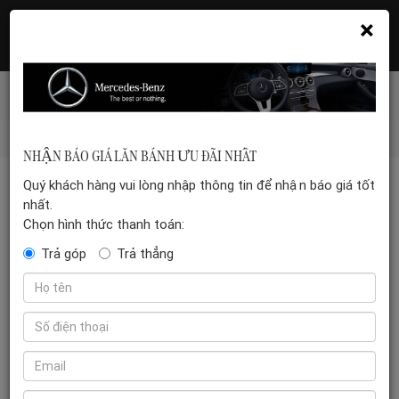
×
Hotline: 035 399 5555
Đặt hẹn xem xe
Mercedes-benz-vn
/
Xe điện EQ
NHẬN BÁO GIÁ LĂN BÁNH ƯU ĐÃI NHẤT
Quý khách hàng vui lòng nhập thông tin để nhận báo giá tốt
nhất.
XE ĐIỆN EQ
Chọn hình thức thanh toán:
Hiển thị tất cả 4 kết quả
Trả góp
Trả thẳng