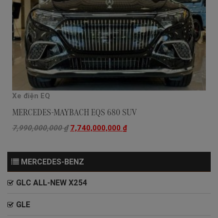
Xe điện EQ
MERCEDES-MAYBACH EQS 680 SUV
7,990,000,000
₫
7,740,000,000
₫
MERCEDES-BENZ
GLC ALL-NEW X254
GLE