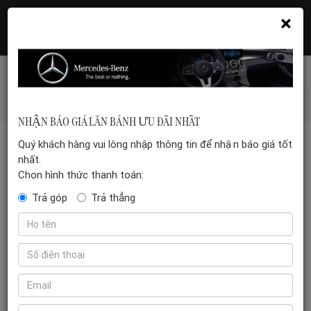
×
Hotline: 035 399 5555
Đặt hẹn xem xe
Mercedes-benz-vn
/
Xe điện EQ
/
Mercedes-Benz CLA
NHẬN BÁO GIÁ LĂN BÁNH ƯU ĐÃI NHẤT
Quý khách hàng vui lòng nhập thông tin để nhận báo giá tốt
nhất.
Chọn hình thức thanh toán:
Trả góp
Trả thẳng