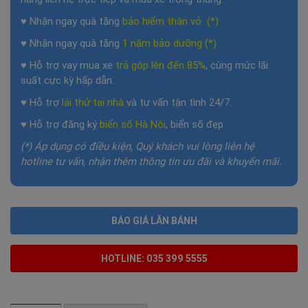
♥ Nhận ngay quà tặng
bảo hiểm thân vỏ (*)
♥ Nhận ngay quà tặng
1 năm
bảo dưỡng (*)
♥ Hỗ trợ vay mua xe
trả góp lên đến 85%
, cùng mức lãi
suất cực kỳ hấp dẫn.
♥ Hỗ trợ
lái thử tại nhà
và tư vấn tận tình 24/7.
♥ Hỗ trợ đăng ký
biển số Hà Nội
, biển số đẹp
(*) Áp dụng có điều kiện, Quý khách vui lòng liên hệ
hotline tư vấn, nhận thêm thông tin ưu đãi và khuyến mãi.
BÁO GIÁ LĂN BÁNH
HOTLINE: 035 399 5555