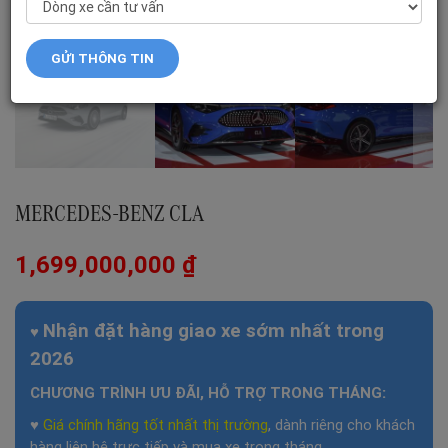
MERCEDES-BENZ CLA
1,699,000,000
₫
Nhận đặt hàng giao xe sớm nhất trong
♥
2026
CHƯƠNG TRÌNH ƯU ĐÃI, HỖ TRỢ TRONG THÁNG:
♥
Giá chính hãng tốt nhất thị trường
, dành riêng cho khách
hàng liên hệ trực tiếp và mua xe trong tháng.