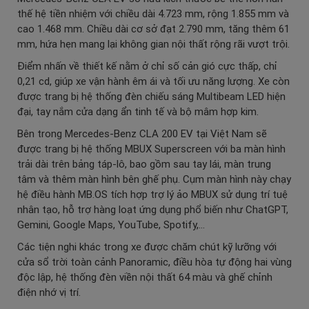
thế hệ tiền nhiệm với chiều dài 4.723 mm, rộng 1.855 mm và
cao 1.468 mm. Chiều dài cơ sở đạt 2.790 mm, tăng thêm 61
mm, hứa hẹn mang lại không gian nội thất rộng rãi vượt trội.
Điểm nhấn về thiết kế nằm ở chỉ số cản gió cực thấp, chỉ
0,21 cd, giúp xe vận hành êm ái và tối ưu năng lượng. Xe còn
được trang bị hệ thống đèn chiếu sáng Multibeam LED hiện
đại, tay nắm cửa dạng ẩn tinh tế và bộ mâm hợp kim.
Bên trong Mercedes-Benz CLA 200 EV tại Việt Nam sẽ
được trang bị hệ thống MBUX Superscreen với ba màn hình
trải dài trên bảng táp-lô, bao gồm sau tay lái, màn trung
tâm và thêm màn hình bên ghế phụ. Cụm màn hình này chạy
hệ điều hành MB.OS tích hợp trợ lý ảo MBUX sử dụng trí tuệ
nhân tạo, hỗ trợ hàng loạt ứng dụng phổ biến như ChatGPT,
Gemini, Google Maps, YouTube, Spotify,…
Các tiện nghi khác trong xe được chăm chút kỹ lưỡng với
cửa sổ trời toàn cảnh Panoramic, điều hòa tự động hai vùng
độc lập, hệ thống đèn viền nội thất 64 màu và ghế chỉnh
điện nhớ vị trí.