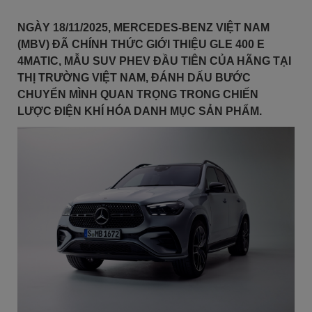
NGÀY 18/11/2025, MERCEDES-BENZ VIỆT NAM
(MBV) ĐÃ CHÍNH THỨC GIỚI THIỆU GLE 400 E
4MATIC, MẪU SUV PHEV ĐẦU TIÊN CỦA HÃNG TẠI
THỊ TRƯỜNG VIỆT NAM, ĐÁNH DẤU BƯỚC
CHUYỂN MÌNH QUAN TRỌNG TRONG CHIẾN
LƯỢC ĐIỆN KHÍ HÓA DANH MỤC SẢN PHẨM.