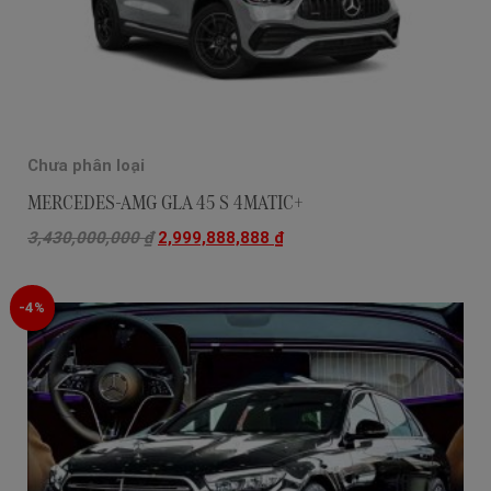
Chưa phân loại
MERCEDES-AMG GLA 45 S 4MATIC+
3,430,000,000
₫
2,999,888,888
₫
-4%