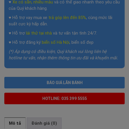
♥
Xe có sẵn, nhiều màu
và có thể giao nhanh theo yêu cầu
của Quý khách hàng.
♥ Hỗ trợ vay mua xe
trả góp lên đến 85%
, cùng mức lãi
suất cực kỳ hấp dẫn.
♥ Hỗ trợ
lái thử tại nhà
và tư vấn tận tình 24/7.
♥ Hỗ trợ đăng ký
biển số Hà Nội
, biển số đẹp
(*) Áp dụng có điều kiện, Quý khách vui lòng liên hệ
hotline tư vấn, nhận thêm thông tin ưu đãi và khuyến mãi.
BÁO GIÁ LĂN BÁNH
HOTLINE: 035 399 5555
Mô tả
Đánh giá (0)