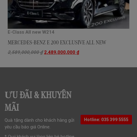
E-Class All new W214
MERCEDES-BENZ E 200 EXCLUSIVE ALL NEW
2,589,000,000
₫
2,489,000,000
₫
ƯU ĐÃI & KHUYẾN
MÃI
Hotline: 035 399 5555
Quà tặng dành cho khách hàng gửi
yêu cầu báo giá Online.
* Quý khách vui lòng liên hệ hotline