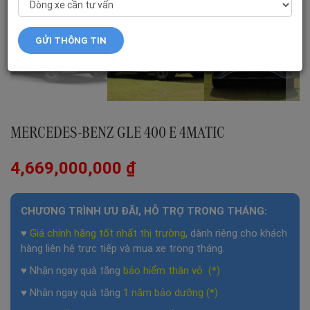
MERCEDES-BENZ GLE 400 E 4MATIC
4,669,000,000
₫
CHƯƠNG TRÌNH ƯU ĐÃI, HỖ TRỢ TRONG THÁNG:
♥
Giá chính hãng tốt nhất thị trường
, dành riêng cho khách
hàng liên hệ trực tiếp và mua xe trong tháng.
♥ Nhận ngay quà tặng
bảo hiểm thân vỏ (*)
♥ Nhận ngay quà tặng
1 năm
bảo dưỡng (*)