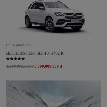
Chưa phân loại
MERCEDES-BENZ GLE 450 4MATIC
Được xếp
4,609,000,000
₫
3,889,888,888
₫
hạng
5.00
5
sao