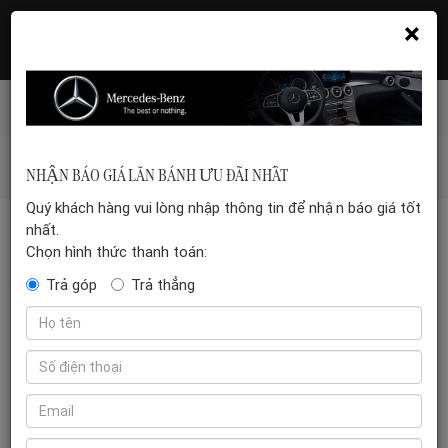
×
Hotline: 035 399 5555
Đặt hẹn xem xe
Mercedes-benz-vn
/
GLE
/
Mercedes-Benz GLE 400 e
NHẬN BÁO GIÁ LĂN BÁNH ƯU ĐÃI NHẤT
4MATIC
Quý khách hàng vui lòng nhập thông tin để nhận báo giá tốt
nhất.
Chọn hình thức thanh toán:
Trả góp
Trả thẳng