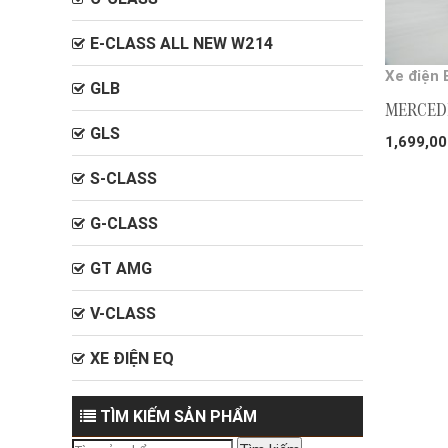
E-CLASS ALL NEW W214
Xe điện 
GLB
MERCED
GLS
1,699,0
S-CLASS
G-CLASS
GT AMG
V-CLASS
XE ĐIỆN EQ
TÌM KIẾM SẢN PHẨM
Tìm