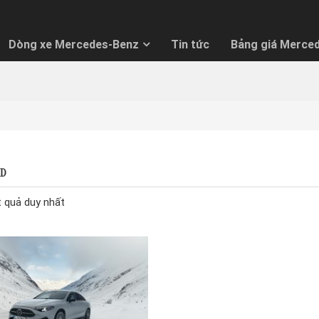
Dòng xe Mercedes-Benz
Tin tức
Bảng giá Merce
O GIÁ LĂN BÁNH ƯU ĐÃI NHẤT
 hàng vui lòng nhập thông tin để nhận báo giá tốt nhất.
h thức thanh toán:
óp
Trả thẳng
ID
t quả duy nhất