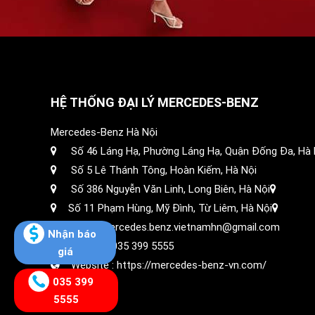
HỆ THỐNG ĐẠI LÝ MERCEDES-BENZ
Mercedes-Benz Hà Nội
Số 46 Láng Hạ, Phường Láng Hạ, Quận Đống Đa, Hà 
Số 5 Lê Thánh Tông, Hoàn Kiếm, Hà Nội
Số 386 Nguyễn Văn Linh, Long Biên, Hà Nội
Số 11 Phạm Hùng, Mỹ Đình, Từ Liêm, Hà Nội
Email: mercedes.benz.vietnamhn@gmail.com
Nhận báo
Hotline :
035 399 5555
giá
Website :
https://mercedes-benz-vn.com/
035 399
5555