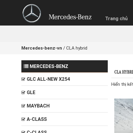
Trang chủ
NHẬN BÁ
Quý khách
Chọn hìn
Mercedes-benz-vn
/
CLA hybrid
Trả g
MERCEDES-BENZ
CLA HYBR
GLC ALL-NEW X254
Hiển thị kế
GLE
MAYBACH
A-CLASS
C-CLASS