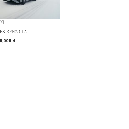
EQ
ES-BENZ CLA
00,000
₫