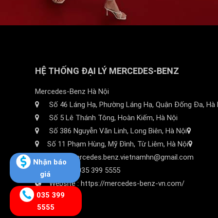
HỆ THỐNG ĐẠI LÝ MERCEDES-BENZ
Mercedes-Benz Hà Nội
Số 46 Láng Hạ, Phường Láng Hạ, Quận Đống Đa, Hà 
Số 5 Lê Thánh Tông, Hoàn Kiếm, Hà Nội
Số 386 Nguyễn Văn Linh, Long Biên, Hà Nội
Số 11 Phạm Hùng, Mỹ Đình, Từ Liêm, Hà Nội
Email: mercedes.benz.vietnamhn@gmail.com
Nhận báo
Hotline :
035 399 5555
giá
Website :
https://mercedes-benz-vn.com/
035 399
5555