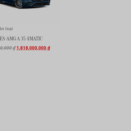
n loại
S-AMG A 35 4MATIC
00,000
₫
1,818,000,000
₫