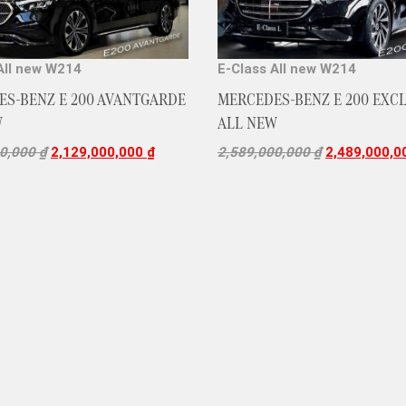
All new W214
E-Class All new W214
S-BENZ E 200 AVANTGARDE
MERCEDES-BENZ E 200 EXC
W
ALL NEW
00,000
₫
2,129,000,000
₫
2,589,000,000
₫
2,489,000,