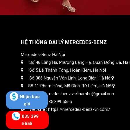
HỆ THỐNG ĐẠI LÝ MERCEDES-BENZ
Mercedes-Benz Hà Nội
Số 46 Láng Hạ, Phường Láng Hạ, Quận Đống Đa, Hà 
Số 5 Lê Thánh Tông, Hoàn Kiếm, Hà Nội
Số 386 Nguyễn Văn Linh, Long Biên, Hà Nội
Số 11 Phạm Hùng, Mỹ Đình, Từ Liêm, Hà Nội
Email: mercedes.benz.vietnamhn@gmail.com
Nhận báo
Hotline :
035 399 5555
giá
Website :
https://mercedes-benz-vn.com/
035 399
5555