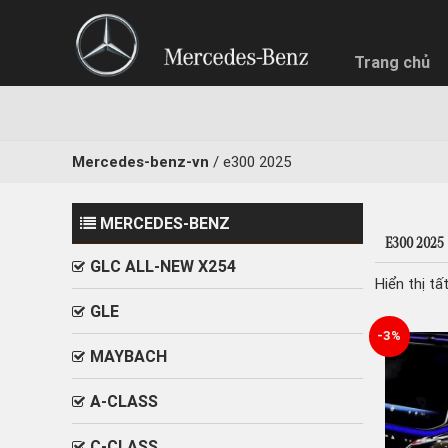
Trang chủ
Mercedes-benz-vn
/
e300 2025
MERCEDES-BENZ
NHẬN BÁ
E300 2025
GLC ALL-NEW X254
Quý khách
Hiển thị tấ
Chọn hìn
GLE
Trả g
-3%
MAYBACH
A-CLASS
C-CLASS