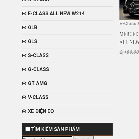
E-CLASS ALL NEW W214
E-Class 
GLB
MERCEDE
ALL NE
GLS
2,189,0
S-CLASS
G-CLASS
GT AMG
V-CLASS
XE ĐIỆN EQ
TÌM KIẾM SẢN PHẨM
Tìm