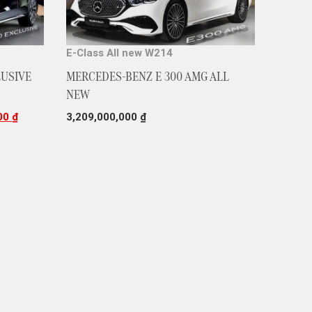
E-Class All new W214
LUSIVE
MERCEDES-BENZ E 300 AMG ALL
NEW
000
₫
3,209,000,000
₫