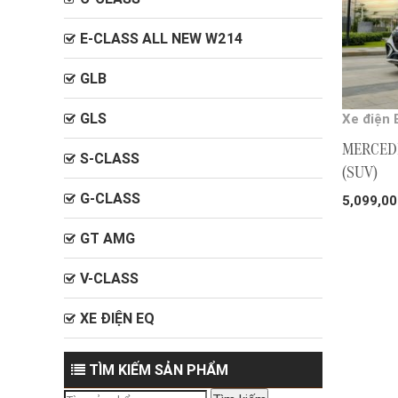
E-CLASS ALL NEW W214
GLB
GLS
Xe điện 
MERCEDE
S-CLASS
(SUV)
G-CLASS
5,099,0
GT AMG
V-CLASS
XE ĐIỆN EQ
TÌM KIẾM SẢN PHẨM
Tìm