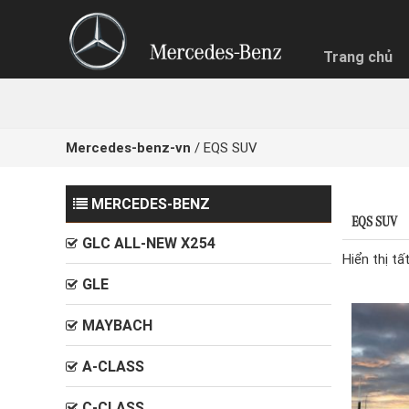
Trang chủ
Mercedes-benz-vn
/
EQS SUV
NHẬN BÁ
MERCEDES-BENZ
EQS SUV
Quý khách
GLC ALL-NEW X254
Chọn hìn
Hiển thị tấ
Trả g
GLE
MAYBACH
A-CLASS
C-CLASS