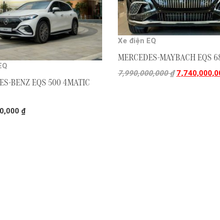
Xe điện EQ
MERCEDES-MAYBACH EQS 6
EQ
7,990,000,000
₫
7,740,000,
S-BENZ EQS 500 4MATIC
00,000
₫