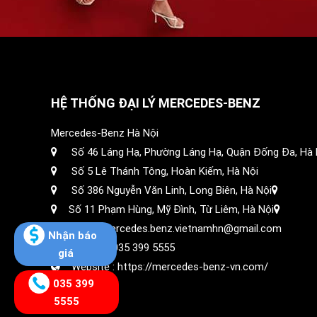
HỆ THỐNG ĐẠI LÝ MERCEDES-BENZ
Mercedes-Benz Hà Nội
Số 46 Láng Hạ, Phường Láng Hạ, Quận Đống Đa, Hà 
Số 5 Lê Thánh Tông, Hoàn Kiếm, Hà Nội
Số 386 Nguyễn Văn Linh, Long Biên, Hà Nội
Số 11 Phạm Hùng, Mỹ Đình, Từ Liêm, Hà Nội
Email: mercedes.benz.vietnamhn@gmail.com
Nhận báo
Hotline :
035 399 5555
giá
Website :
https://mercedes-benz-vn.com/
035 399
5555