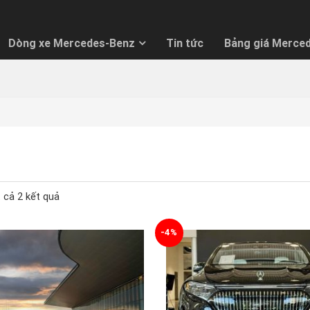
Dòng xe Mercedes-Benz
Tin tức
Bảng giá Merce
O GIÁ LĂN BÁNH ƯU ĐÃI NHẤT
 hàng vui lòng nhập thông tin để nhận báo giá tốt nhất.
h thức thanh toán:
t cả 2 kết quả
óp
Trả thẳng
-4%