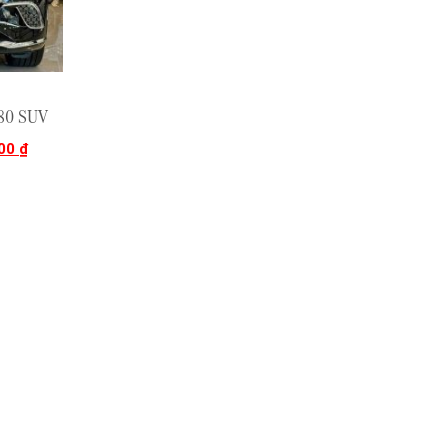
80 SUV
000
₫