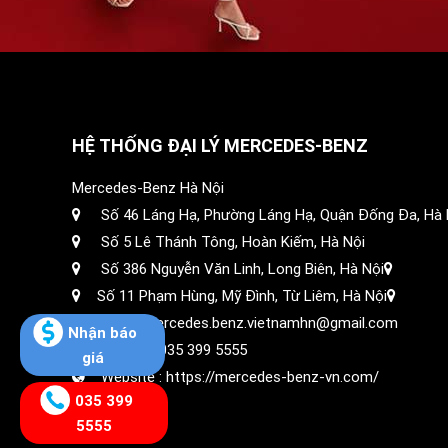
HỆ THỐNG ĐẠI LÝ MERCEDES-BENZ
Mercedes-Benz Hà Nội
Số 46 Láng Hạ, Phường Láng Hạ, Quận Đống Đa, Hà 
Số 5 Lê Thánh Tông, Hoàn Kiếm, Hà Nội
Số 386 Nguyễn Văn Linh, Long Biên, Hà Nội
Số 11 Phạm Hùng, Mỹ Đình, Từ Liêm, Hà Nội
Email: mercedes.benz.vietnamhn@gmail.com
Nhận báo
Hotline :
035 399 5555
giá
Website :
https://mercedes-benz-vn.com/
035 399
5555