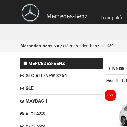
Trang chủ
Mercedes-benz-vn
/
giá mercedes-benz gls 450
NHẬN BÁ
MERCEDES-BENZ
Quý khách
GIÁ MERCE
Chọn hìn
GLC ALL-NEW X254
Trả g
Hiển thị tấ
GLE
-6%
MAYBACH
A-CLASS
C-CLASS