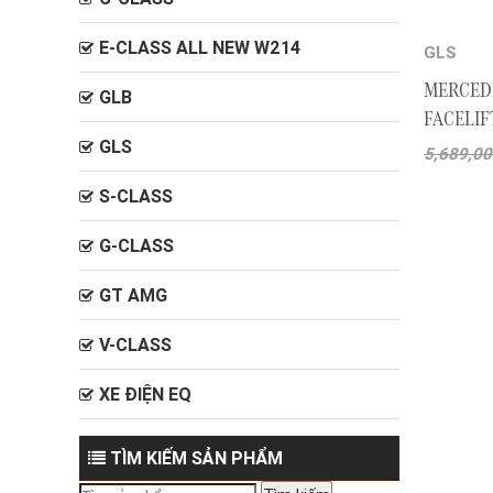
E-CLASS ALL NEW W214
GLS
MERCEDE
GLB
FACELIF
GLS
5,689,0
S-CLASS
G-CLASS
GT AMG
V-CLASS
XE ĐIỆN EQ
TÌM KIẾM SẢN PHẨM
Tìm