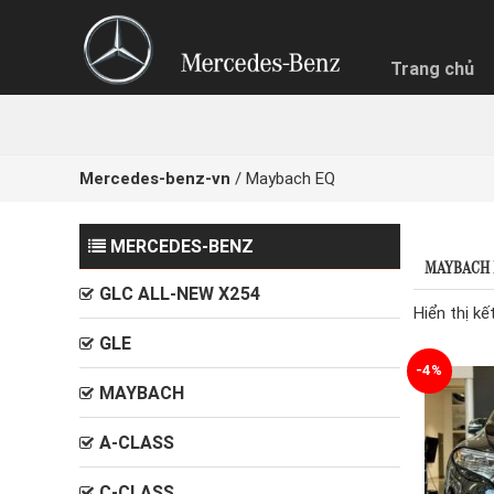
Trang chủ
Mercedes-benz-vn
/
Maybach EQ
MERCEDES-BENZ
NHẬN BÁ
MAYBACH 
Quý khách
GLC ALL-NEW X254
Chọn hìn
Hiển thị kế
GLE
Trả g
-4%
MAYBACH
A-CLASS
C-CLASS