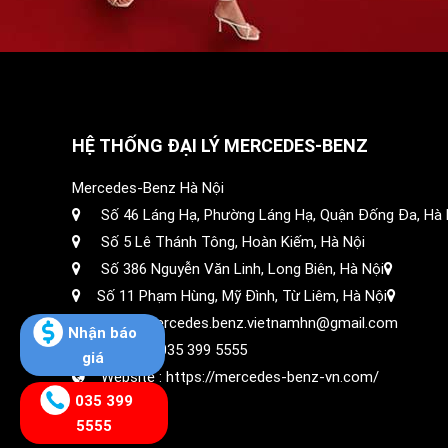
HỆ THỐNG ĐẠI LÝ MERCEDES-BENZ
Mercedes-Benz Hà Nội
Số 46 Láng Hạ, Phường Láng Hạ, Quận Đống Đa, Hà 
Số 5 Lê Thánh Tông, Hoàn Kiếm, Hà Nội
Số 386 Nguyễn Văn Linh, Long Biên, Hà Nội
Số 11 Phạm Hùng, Mỹ Đình, Từ Liêm, Hà Nội
Email: mercedes.benz.vietnamhn@gmail.com
Nhận báo
Hotline :
035 399 5555
giá
Website :
https://mercedes-benz-vn.com/
035 399
5555