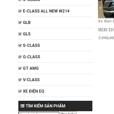
E-CLASS ALL NEW W214
Xe điện 
GLB
MERCED
GLS
7,990,0
S-CLASS
G-CLASS
GT AMG
V-CLASS
XE ĐIỆN EQ
TÌM KIẾM SẢN PHẨM
Tìm