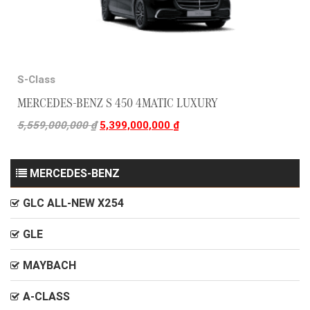
S-Class
MERCEDES-BENZ S 450 4MATIC LUXURY
5,559,000,000
₫
5,399,000,000
₫
MERCEDES-BENZ
GLC ALL-NEW X254
GLE
MAYBACH
A-CLASS