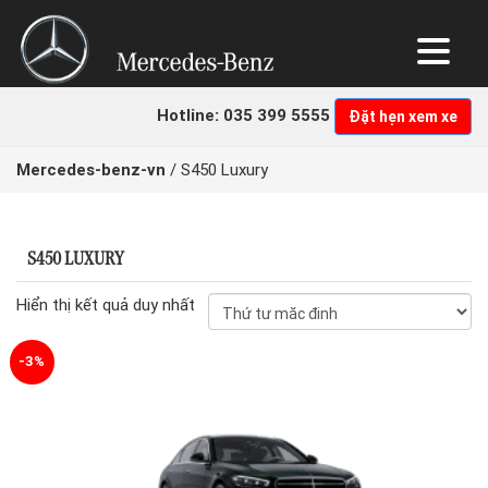
NHẬN BÁO GIÁ LĂN BÁNH ƯU ĐÃI NHẤT
Quý khách hàng vui lòng nhập thông tin để nhận báo giá tốt
Hotline: 035 399 5555
Đặt hẹn xem xe
nhất.
Chọn hình thức thanh toán:
Mercedes-benz-vn
/
S450 Luxury
Trả góp
Trả thẳng
S450 LUXURY
Hiển thị kết quả duy nhất
-3%