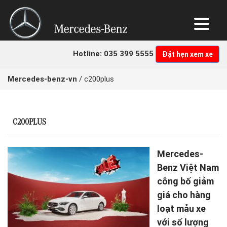
NHẬN BÁO GIÁ LĂN BÁNH ƯU ĐÃI NHẤT
Quý khách hàng vui lòng nhập thông tin để nhận báo giá tốt
Hotline: 035 399 5555
Đặt hẹn xem xe
nhất.
Chọn hình thức thanh toán:
Mercedes-benz-vn
/
c200plus
Trả góp
Trả thẳng
C200PLUS
Mercedes-
Benz Việt Nam
công bố giảm
giá cho hàng
loạt mẫu xe
với số lượng