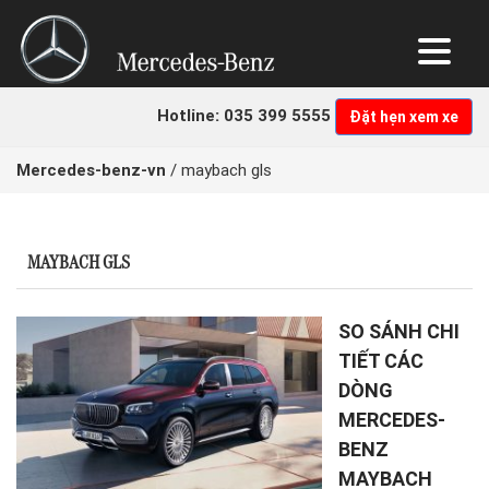
Hotline: 035 399 5555
Đặt hẹn xem xe
Mercedes-benz-vn
/
maybach gls
MAYBACH GLS
SO SÁNH CHI
TIẾT CÁC
DÒNG
MERCEDES-
BENZ
MAYBACH