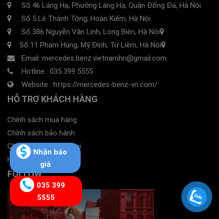
Số 46 Láng Hạ, Phường Láng Hạ, Quận Đống Đa, Hà Nội
Số 5 Lê Thánh Tông, Hoàn Kiếm, Hà Nội
Số 386 Nguyễn Văn Linh, Long Biên, Hà Nội
Số 11 Phạm Hùng, Mỹ Đình, Từ Liêm, Hà Nội
Email: mercedes.benz.vietnamhn@gmail.com
Hotline :
035 399 5555
Website :
https://mercedes-benz-vn.com/
HỖ TRỢ KHÁCH HÀNG
Chính sách mua hàng
Chính sách bảo hành
Chính sách khuyến mại
Nhận báo
Hotline :
035 399 5555
giá
FOLLOW
035 399
5555