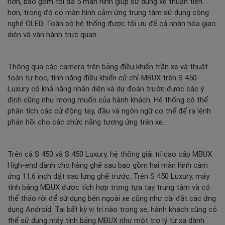
hơn, bao gồm tối đa 5 màn hình giúp sử dụng xe thuận tiện
hơn, trong đó có màn hình cảm ứng trung tâm sử dụng công
nghệ OLED. Toàn bộ hệ thống được tối ưu để cá nhân hóa giao
diện và vận hành trực quan.
Thông qua các camera trên bảng điều khiển trần xe và thuật
toán tự học, tính năng điều khiển cử chỉ MBUX trên S 450
Luxury có khả năng nhận diện và dự đoán trước được các ý
định cũng như mong muốn của hành khách. Hệ thống có thể
phân tích các cử động tay, đầu và ngôn ngữ cơ thể để ra lệnh
phản hồi cho các chức năng tương ứng trên xe.
Trên cả S 450 và S 450 Luxury, hệ thống giải trí cao cấp MBUX
High-end dành cho hàng ghế sau bao gồm hai màn hình cảm
ứng 11,6 inch đặt sau lưng ghế trước. Trên S 450 Luxury, máy
tính bảng MBUX được tích hợp trong tựa tay trung tâm và có
thể tháo rời để sử dụng bên ngoài xe cũng như cài đặt các ứng
dụng Android. Tại bất kỳ vị trí nào trong xe, hành khách cũng có
thể sử dụng máy tính bảng MBUX như một trợ lý từ xa dành