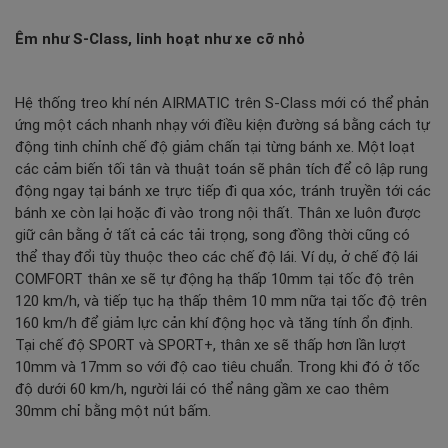
Êm như S-Class, linh hoạt như xe cỡ nhỏ
Hệ thống treo khí nén AIRMATIC trên S-Class mới có thể phản
ứng một cách nhanh nhạy với điều kiện đường sá bằng cách tự
động tinh chỉnh chế độ giảm chấn tại từng bánh xe. Một loạt
các cảm biến tối tân và thuật toán sẽ phân tích để cô lập rung
động ngay tại bánh xe trực tiếp đi qua xóc, tránh truyền tới các
bánh xe còn lại hoặc đi vào trong nội thất. Thân xe luôn được
giữ cân bằng ở tất cả các tải trọng, song đồng thời cũng có
thể thay đổi tùy thuộc theo các chế độ lái. Ví dụ, ở chế độ lái
COMFORT thân xe sẽ tự động hạ thấp 10mm tại tốc độ trên
120 km/h, và tiếp tục hạ thấp thêm 10 mm nữa tại tốc độ trên
160 km/h để giảm lực cản khí động học và tăng tính ổn định.
Tại chế độ SPORT và SPORT+, thân xe sẽ thấp hơn lần lượt
10mm và 17mm so với độ cao tiêu chuẩn. Trong khi đó ở tốc
độ dưới 60 km/h, người lái có thể nâng gầm xe cao thêm
30mm chỉ bằng một nút bấm.