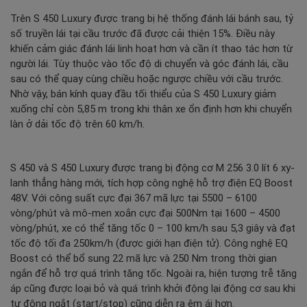
Trên S 450 Luxury được trang bị hệ thống đánh lái bánh sau, tỷ
số truyền lái tại cầu trước đã được cải thiện 15%. Điều này
khiến cảm giác đánh lái linh hoạt hơn và cần ít thao tác hơn từ
người lái. Tùy thuộc vào tốc độ di chuyển và góc đánh lái, cầu
sau có thể quay cùng chiều hoặc ngược chiều với cầu trước.
Nhờ vậy, bán kính quay đầu tối thiểu của S 450 Luxury giảm
xuống chỉ còn 5,85 m trong khi thân xe ổn định hơn khi chuyển
làn ở dải tốc độ trên 60 km/h.
S 450 và S 450 Luxury được trang bị động cơ M 256 3.0 lít 6 xy-
lanh thẳng hàng mới, tích hợp công nghệ hỗ trợ điện EQ Boost
48V. Với công suất cực đại 367 mã lực tại 5500 – 6100
vòng/phút và mô-men xoắn cực đại 500Nm tại 1600 – 4500
vòng/phút, xe có thể tăng tốc 0 – 100 km/h sau 5,3 giây và đạt
tốc độ tối đa 250km/h (được giới hạn điện tử). Công nghệ EQ
Boost có thể bổ sung 22 mã lực và 250 Nm trong thời gian
ngắn để hỗ trợ quá trình tăng tốc. Ngoài ra, hiện tượng trễ tăng
áp cũng được loại bỏ và quá trình khởi động lại động cơ sau khi
tự động ngắt (start/stop) cũng diễn ra êm ái hơn.