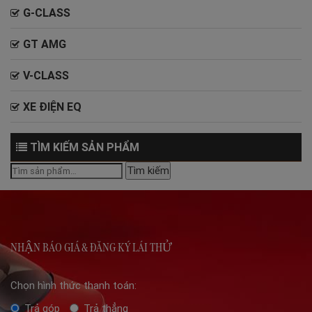
G-CLASS
GT AMG
V-CLASS
XE ĐIỆN EQ
TÌM KIẾM SẢN PHẨM
Tìm
Tìm kiếm
kiếm:
NHẬN BÁO GIÁ & ĐĂNG KÝ LÁI THỬ
Chọn hình thức thanh toán:
Trả góp
Trả thẳng