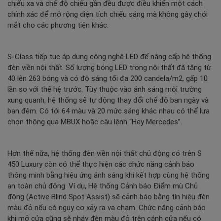
chiếu xa và chế độ chiếu gần đều được điều khiển một cách
chính xác để mở rộng diện tích chiếu sáng mà không gây chói
mắt cho các phương tiện khác.
S-Class
tiếp tục áp dụng công nghệ LED để nâng cấp hệ thống
đèn viền nội thất. Số lượng bóng LED trong nội thất đã tăng từ
40 lên 263 bóng và có độ sáng tối đa 200 candela/m2, gấp 10
lần so với thế hệ trước. Tùy thuộc vào ánh sáng môi trường
xung quanh, hệ thống sẽ tự động thay đổi chế độ ban ngày và
ban đêm. Có tới 64 màu và 20 mức sáng khác nhau có thể lựa
chọn thông qua MBUX hoặc câu lệnh “Hey Mercedes”.
Hơn thế nữa, hệ thống đèn viền nội thất chủ động có trên S
450 Luxury còn có thể thực hiện các chức năng cảnh báo
thông minh bằng hiệu ứng ánh sáng khi kết hợp cùng hệ thống
an toàn chủ động. Ví dụ, Hệ thống Cảnh báo Điểm mù Chủ
động (Active Blind Spot Assist) sẽ cảnh báo bằng tín hiệu đèn
màu đỏ nếu có nguy cơ xảy ra va chạm. Chức năng cảnh báo
khi mở cửa cũng sẽ nháy đèn màu đỏ trên cánh cửa nếu có