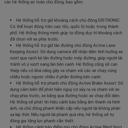
các hệ thống an toàn chủ động, bao gồm:
Hệ thống hỗ trợ giữ khoảng cách chủ động DISTRONIC:
Có thể hoạt động trên cao tốc, quốc lộ hoặc trong thành
phố. Hệ thống thông minh giúp tự động duy trì khoảng cách
đã chọn với xe phía trước.
Hệ thống hỗ trợ giữ làn đường chủ động Active Lane
Keeping Assist: Sử dụng camera để nhận diện tình huống xe
vượt qua vạch kẻ làn đường hoặc mép đường, giúp người lái
tránh vô ý vượt sang làn bên cạnh. Hệ thống cũng sẽ can
thiệp nếu có khả năng gây va chạm với các xe chạy cùng
chiều hoặc ngược chiều ở phần đường bên cạnh.
Hệ thống hỗ trợ phanh chủ động Active Brake Assist: Sử
dụng cảm biến để phát hiện nguy cơ xảy ra va chạm với xe
chạy phía trước, xe băng qua đường hoặc xe chạy đối diện.
Hệ thống sẽ phát tín hiệu cảnh báo bằng âm thanh và hình
ảnh, và chủ động phanh khẩn cấp nếu người lái không phản
xạ kịp thời. Nếu người lái phanh quá nhẹ, hệ thống sẽ tự
động gia tăng lực phanh cần thiết.
Hệ thống cảnh báo điểm mù chủ động Active Blind Spot