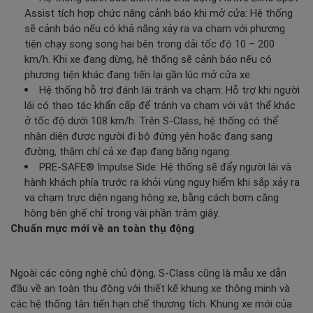
Assist tích hợp chức năng cảnh báo khi mở cửa: Hệ thống
sẽ cảnh báo nếu có khả năng xảy ra va chạm với phương
tiện chạy song song hai bên trong dải tốc độ 10 – 200
km/h. Khi xe đang dừng, hệ thống sẽ cảnh báo nếu có
phương tiện khác đang tiến lại gần lúc mở cửa xe.
Hệ thống hỗ trợ đánh lái tránh va chạm: Hỗ trợ khi người
lái có thao tác khẩn cấp để tránh va chạm với vật thể khác
ở tốc độ dưới 108 km/h. Trên S-Class, hệ thống có thể
nhận diện được người đi bộ đứng yên hoặc đang sang
đường, thậm chí cả xe đạp đang băng ngang.
PRE-SAFE® Impulse Side: Hệ thống sẽ đẩy người lái và
hành khách phía trước ra khỏi vùng nguy hiểm khi sắp xảy ra
va chạm trực diện ngang hông xe, bằng cách bơm căng
hông bên ghế chỉ trong vài phần trăm giây.
Chuẩn mực mới về an toàn thụ động
Ngoài các công nghệ chủ động, S-Class cũng là mẫu xe dẫn
đầu về an toàn thụ động với thiết kế khung xe thông minh và
các hệ thống tân tiến hạn chế thương tích. Khung xe mới của