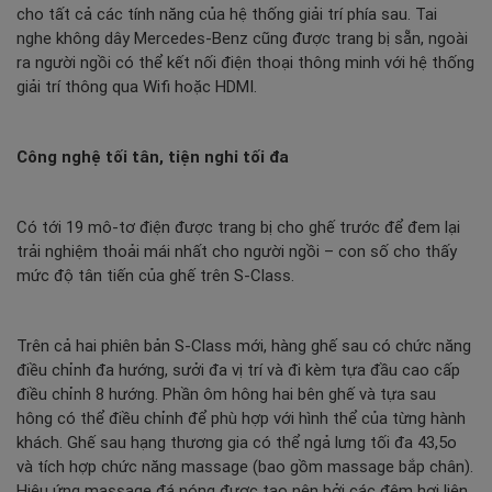
cho tất cả các tính năng của hệ thống giải trí phía sau. Tai
nghe không dây Mercedes-Benz cũng được trang bị sẵn, ngoài
ra người ngồi có thể kết nối điện thoại thông minh với hệ thống
giải trí thông qua Wifi hoặc HDMI.
Công nghệ tối tân, tiện nghi tối đa
Có tới 19 mô-tơ điện được trang bị cho ghế trước để đem lại
trải nghiệm thoải mái nhất cho người ngồi – con số cho thấy
mức độ tân tiến của ghế trên S-Class.
Trên cả hai phiên bản S-Class mới, hàng ghế sau có chức năng
điều chỉnh đa hướng, sưởi đa vị trí và đi kèm tựa đầu cao cấp
điều chỉnh 8 hướng. Phần ôm hông hai bên ghế và tựa sau
hông có thể điều chỉnh để phù hợp với hình thể của từng hành
khách. Ghế sau hạng thương gia có thể ngả lưng tối đa 43,5o
và tích hợp chức năng massage (bao gồm massage bắp chân).
Hiệu ứng massage đá nóng được tạo nên bởi các đệm hơi liên