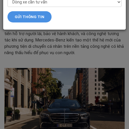
S-Class
là mẫu xe đầu bảng của
Mercedes-Benz
, đại diện cho
kinh nghiệm chế tác cơ khí đỉnh cao thiết lập chuẩn mực sang
trọng trong ngành công nghiệp ô tô. Khách hàng có thể trải
nghiệm S-Class bằng tất cả các giác quan – ngắm nhìn, cảm
nhận, lắng nghe, hoặc qua từng nhịp thở – cùng hàng loạt cải
tiến hỗ trợ người lái, bảo vệ hành khách, và công nghệ tương
tác khi sử dụng.
Mercedes-Benz
kiến tạo một thế hệ mới của
phương tiện di chuyển cá nhân trên nền tảng công nghệ có khả
năng thấu hiểu để phục vụ con người.