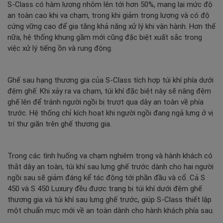
S-Class có hàm lượng nhôm lên tới hơn 50%, mang lại mức độ
an toàn cao khi va chạm, trong khi giảm trọng lượng và có độ
cứng vững cao để gia tăng khả năng xử lý khi vận hành. Hơn thế
nữa, hệ thống khung gầm mới cũng đặc biệt xuất sắc trong
việc xử lý tiếng ồn và rung động.
Ghế sau hạng thương gia của S-Class tích hợp túi khí phía dưới
đệm ghế. Khi xảy ra va chạm, túi khí đặc biệt này sẽ nâng đệm
ghế lên để tránh người ngồi bị trượt qua dây an toàn về phía
trước. Hệ thống chỉ kích hoạt khi người ngồi đang ngả lưng ở vị
trí thư giãn trên ghế thương gia.
Trong các tình huống va chạm nghiêm trọng và hành khách có
thắt dây an toàn, túi khí sau lưng ghế trước dành cho hai người
ngồi sau sẽ giảm đáng kể tác động tới phần đầu và cổ. Cả S
450 và S 450 Luxury đều được trang bị túi khí dưới đệm ghế
thương gia và túi khí sau lưng ghế trước, giúp S-Class thiết lập
một chuẩn mực mới về an toàn dành cho hành khách phía sau.