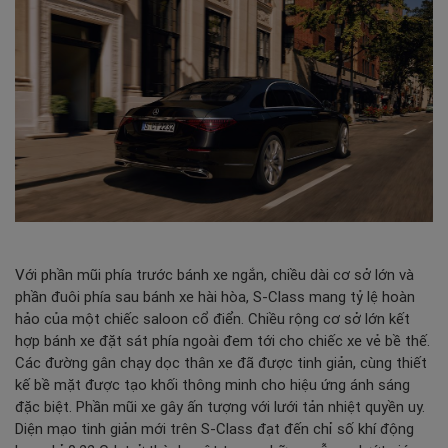
Với phần mũi phía trước bánh xe ngắn, chiều dài cơ sở lớn và
phần đuôi phía sau bánh xe hài hòa, S-Class mang tỷ lệ hoàn
hảo của một chiếc saloon cổ điển. Chiều rộng cơ sở lớn kết
hợp bánh xe đặt sát phía ngoài đem tới cho chiếc xe vẻ bề thế.
Các đường gân chạy dọc thân xe đã được tinh giản, cùng thiết
kế bề mặt được tạo khối thông minh cho hiệu ứng ánh sáng
đặc biệt. Phần mũi xe gây ấn tượng với lưới tản nhiệt quyền uy.
Diện mạo tinh giản mới trên S-Class đạt đến chỉ số khí động