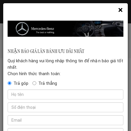
×
Hotline: 035 399 5555
Đặt hẹn xem xe
Mercedes-benz-vn
/
Tin tức
/
SUV thuần điện Mercedes-
NHẬN BÁO GIÁ LĂN BÁNH ƯU ĐÃI NHẤT
Benz EQB 250+ bản Facelift ra mắt, giá từ 2,3 tỷ đồng
Quý khách hàng vui lòng nhập thông tin để nhận báo giá tốt
nhất.
Chọn hình thức thanh toán:
SUV THUẦN ĐIỆN MERCEDES-BENZ EQB 250+ BẢN FACELIFT
Trả góp
Trả thẳng
RA MẮT, GIÁ TỪ 2,3 TỶ ĐỒNG