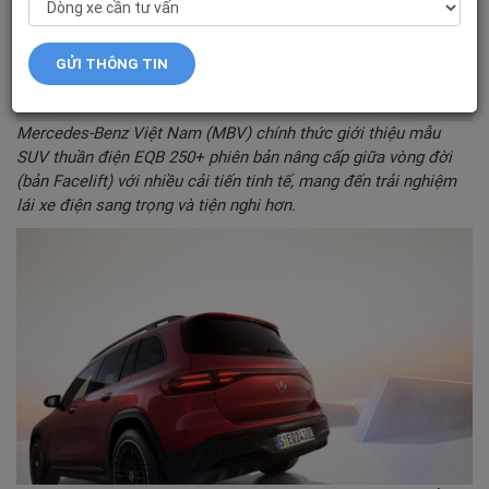
Mercedes-Benz Việt Nam (MBV) chính thức giới thiệu mẫu
SUV thuần điện EQB 250+ phiên bản nâng cấp giữa vòng đời
(bản Facelift) với nhiều cải tiến tinh tế, mang đến trải nghiệm
lái xe điện sang trọng và tiện nghi hơn.