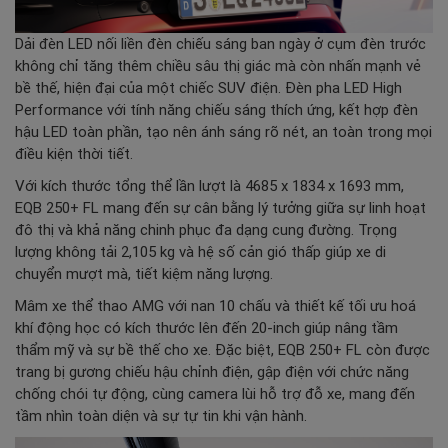
Dải đèn LED nối liền đèn chiếu sáng ban ngày ở cụm đèn trước
không chỉ tăng thêm chiều sâu thị giác mà còn nhấn mạnh vẻ
bề thế, hiện đại của một chiếc SUV điện. Đèn pha LED High
Performance với tính năng chiếu sáng thích ứng, kết hợp đèn
hậu LED toàn phần, tạo nên ánh sáng rõ nét, an toàn trong mọi
điều kiện thời tiết.
Với kích thước tổng thể lần lượt là 4685 x 1834 x 1693 mm,
EQB 250+ FL mang đến sự cân bằng lý tưởng giữa sự linh hoạt
đô thị và khả năng chinh phục đa dạng cung đường. Trọng
lượng không tải 2,105 kg và hệ số cản gió thấp giúp xe di
chuyển mượt mà, tiết kiệm năng lượng.
Mâm xe thể thao AMG với nan 10 chấu và thiết kế tối ưu hoá
khí động học có kích thước lên đến 20-inch giúp nâng tầm
thẩm mỹ và sự bề thế cho xe. Đặc biệt, EQB 250+ FL còn được
trang bị gương chiếu hậu chỉnh điện, gập điện với chức năng
chống chói tự động, cùng camera lùi hỗ trợ đỗ xe, mang đến
tầm nhìn toàn diện và sự tự tin khi vận hành.