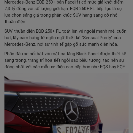
Mercedes-Benz EQB 250+ bản Facelift có mức giá khởi điểm
2,3 tỷ đồng với số lượng giới hạn. EQB 250+ FL tiếp tục là sự
lựa chọn sáng giá trong phân khúc SUV hạng sang cỡ nhỏ
thuần điện.
SUV thuần điện EQB 250+ FL toát lên vẻ ngoài mạnh mẽ, cuốn
hút, lấy cảm hứng từ ngôn ngữ thiết kế “Sensual Purity” của
Mercedes-Benz, nơi sự tinh tế gặp gỡ sức mạnh điện hóa.
Phần đầu xe nổi bật với mặt ca-lăng Black Panel được thiết kế
sang trọng, trang trí họa tiết ngôi sao biểu tượng, tạo nên sự
đồng nhất với các mẫu xe điện cao cấp hơn như EQS hay EQE.