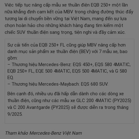
Việc tiếp tục nâng cấp mẫu xe thuần điện EQB 250+ một lần
nữa khẳng định cam kết của MBV trong chặng đường thúc đẩy
tương lai di chuyển bền vững tại Việt Nam, mang đến sự lựa
chọn hoàn hảo cho những khách hàng đang tìm kiếm một
chiếc SUV thuần điện sang trọng, tiện nghi và đầy cảm xúc.
Sự cải tiến của EQB 250+ FL cũng giúp MBV nâng cấp hơn
danh mục sản phẩm xe thuần điện (BEV) với 7 mẫu xe, bao
gồm:
– Thương hiệu Mercedes-Benz: EQS 450+, EQS 580 4MATIC,
EQB 250+ FL, EQE 500 4MATIC, EQS 500 4MATIC, và G 580
EQ.
– Thương hiệu Mercedes-Maybach: EQS 680 SUV.
Bên cạnh đó, nhiều ưu đãi hấp dẫn dành cho các dòng xe
thuần điện, cũng như các mẫu xe GLC 200 4MATIC (PY2025)
và C 200 Avantgarde (PY2025) sẽ được diễn ra trong tháng
9/2025.
Tham khảo Mercedes-Benz Việt Nam