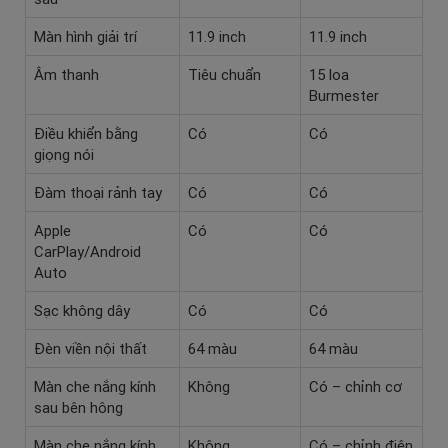
Màn hình giải trí
11.9 inch
11.9 inch
Âm thanh
Tiêu chuẩn
15 loa
Burmester
Điều khiển bằng
Có
Có
giọng nói
Đàm thoại rảnh tay
Có
Có
Apple
Có
Có
CarPlay/Android
Auto
Sạc không dây
Có
Có
Đèn viền nội thất
64 màu
64 màu
Màn che nắng kính
Không
Có – chỉnh cơ
sau bên hông
Màn che nắng kính
Không
Có – chỉnh điện