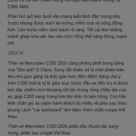
C300 AMG.
Phần hút gió bên dưới vẫn mang kiểu hình đặc trưng như
trước nhưng được vuốt lại mỏng, mềm mại và sống động
hơn. Cản trước nằm tách bạch rõ ràng. Tất cả như những
mảnh ghép vừa vặn tạo nên một tổng thể năng động, mạnh
mẽ.
THÂN XE
Thân xe Mercedes C200 2026 cũng phảng phất bóng dáng
của “đàn anh” S-Class. Song tất nhiên sẽ là một phiên bản
thu nhỏ gọn gàng và đơn giản hơn. Một điểm đáng chú ý
trên C200 mới là tỷ lệ giữa trục trước đầu xe đến trụ A được
kéo dài, chiếm một khoảng rất lớn trong tổng chiều dài của
xe, giúp C200 sang trọng hơn khi nhìn từ bên hông. Còn hần
kính chắn gió và cabin hành khách lùi nhiều về phía sau theo
phong cách “car-backward” làm đậm thêm chất coupe thể
thao.
Thân xe Mercedes C200 2026 phần đầu thuôn dài sang
trọng, phần sau coupe thể thao