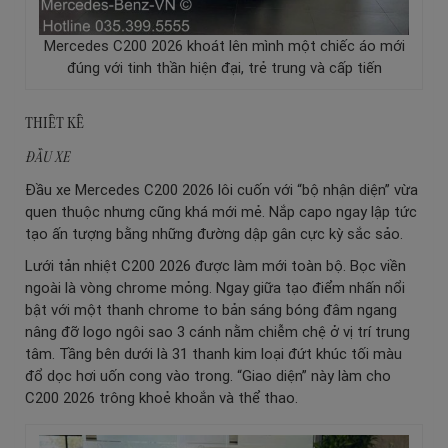
Mercedes C200 2026 khoát lên mình một chiếc áo mới
đúng với tinh thần hiện đại, trẻ trung và cấp tiến
THIẾT KẾ
ĐẦU XE
Đầu xe Mercedes C200 2026 lôi cuốn với “bộ nhận diện” vừa
quen thuộc nhưng cũng khá mới mẻ. Nắp capo ngay lập tức
tạo ấn tượng bằng những đường dập gân cực kỳ sắc sảo.
Lưới tản nhiệt C200 2026 được làm mới toàn bộ. Bọc viền
ngoài là vòng chrome mỏng. Ngay giữa tạo điểm nhấn nổi
bật với một thanh chrome to bản sáng bóng đâm ngang
nâng đỡ logo ngôi sao 3 cánh nằm chiễm chệ ở vị trí trung
tâm. Tầng bên dưới là 31 thanh kim loại đứt khúc tối màu
đổ dọc hơi uốn cong vào trong. “Giao diện” này làm cho
C200 2026 trông khoẻ khoắn và thể thao.