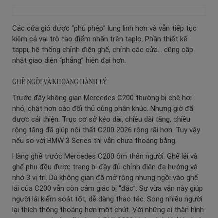
Các cửa gió được “phù phép” lung linh hơn và vẫn tiếp tục
kiêm cả vai trò tạo điểm nhấn trên taplo. Phần thiết kế
tappi, hệ thống chỉnh điện ghế, chỉnh các cửa… cũng cập
nhật giao diện “phẳng” hiện đại hơn.
GHẾ NGỒI VÀ KHOANG HÀNH LÝ
Trước đây không gian Mercedes C200 thường bị chê hơi
nhỏ, chật hơn các đối thủ cùng phân khúc. Nhưng giờ đã
được cải thiện. Trục cơ sở kéo dài, chiều dài tăng, chiều
rộng tăng đã giúp nội thất C200 2026 rộng rãi hơn. Tuy vậy
nếu so với BMW 3 Series thì vẫn chưa thoáng bằng.
Hàng ghế trước Mercedes C200 ôm thân người. Ghế lái và
ghế phụ đều được trang bị đầy đủ chỉnh điện đa hướng và
nhớ 3 vị trí. Dù không gian đã mở rộng nhưng ngồi vào ghế
lái của C200 vẫn còn cảm giác bị “đặc”. Sự vừa vặn này giúp
người lái kiểm soát tốt, dễ dàng thao tác. Song nhiều người
lại thích thông thoáng hơn một chút. Với những ai thân hình