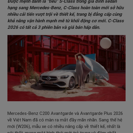
Được mệnh danh là “tiểu” S-Class trong gia đình sedan
hạng sang Mercedes-Benz, C-Class hoàn toàn mới sở hữu
nhiều cải tiến vượt trội về thiết kế, trang bị đẳng cấp cùng
khả năng vận hành mạnh mẽ từ khối động cơ mới. C-Class
2026 có tất cả 3 phiên bản và giá bán hấp dẫn.
Mercedes-Benz C200 Avantgarde và Avantgarde Plus 2026
về Việt Nam đã có màn ra mắt đầy mãn nhãn. Sang thế hệ
mới (W206), mẫu xe có nhiều nâng cấp về thiết kế, nhất là
nội thất, mang một hình thái mới trẻ trung và đậm chất