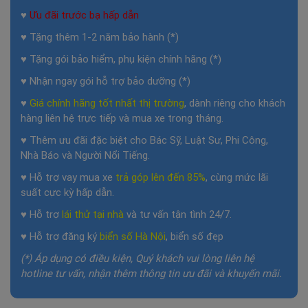
♥
Ưu đãi trước bạ hấp dẫn
♥ Tặng thêm 1-2 năm bảo hành (*)
♥ Tặng gói bảo hiểm, phụ kiện chính hãng (*)
♥ Nhận ngay gói hỗ trợ bảo dưỡng (*)
♥
Giá chính hãng tốt nhất thị trường
, dành riêng cho khách
hàng liên hệ trực tiếp và mua xe trong tháng.
♥ Thêm ưu đãi đặc biệt cho Bác Sỹ, Luật Sư, Phi Công,
Nhà Báo và Người Nổi Tiếng.
♥ Hỗ trợ vay mua xe
trả góp lên đến 85%
, cùng mức lãi
suất cực kỳ hấp dẫn.
♥ Hỗ trợ
lái thử tại nhà
và tư vấn tận tình 24/7.
♥ Hỗ trợ đăng ký
biển số Hà Nội
, biển số đẹp
(*) Áp dụng có điều kiện, Quý khách vui lòng liên hệ
hotline tư vấn, nhận thêm thông tin ưu đãi và khuyến mãi.