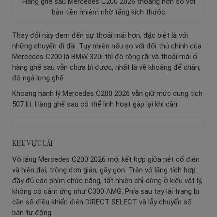
Hàng ghế sau Mercedes C200 2026 thoáng hơn so với
bản tiền nhiệm nhờ tăng kích thước
Thay đổi này đem đến sự thoải mái hơn, đặc biệt là với
những chuyến đi dài. Tuy nhiên nếu so với đối thủ chính của
Mercedes C200 là BMW 320i thì độ rộng rãi và thoải mái ở
hàng ghế sau vẫn chưa bì được, nhất là về khoảng để chân,
độ ngả lưng ghế.
Khoang hành lý Mercedes C200 2026 vẫn giữ mức dung tích
507 lít. Hàng ghế sau có thể linh hoạt gập lại khi cần.
KHU VỰC LÁI
Vô lăng Mercedes C200 2026 mới kết hợp giữa nét cổ điện
và hiện đại, trông đơn giản, gãy gọn. Trên vô lăng tích hợp
đầy đủ các phím chức năng, tất nhiên chỉ dừng ở kiểu vật lý,
không có cảm ứng như C300 AMG. Phía sau tay lái trang bị
cần số điều khiển điện DIRECT SELECT và lẫy chuyển số
bán tự động.