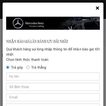
×
Hotline: 035 399 5555
Đặt hẹn xem xe
Mercedes-benz-vn
/
C-Class
/
Mercedes-Benz C 200
NHẬN BÁO GIÁ LĂN BÁNH ƯU ĐÃI NHẤT
Avantgarde
Quý khách hàng vui lòng nhập thông tin để nhận báo giá tốt
nhất.
-13%
Chọn hình thức thanh toán:
Trả góp
Trả thẳng