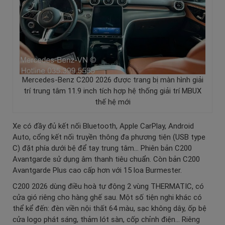
Mercedes-Benz C200 2026 được trang bị màn hình giải
trí trung tâm 11.9 inch tích hợp hệ thống giải trí MBUX
thế hệ mới
Xe có đầy đủ kết nối Bluetooth, Apple CarPlay, Android
Auto, cổng kết nối truyền thông đa phương tiện (USB type
C) đặt phía dưới bệ để tay trung tâm… Phiên bản C200
Avantgarde sử dụng âm thanh tiêu chuẩn. Còn bản C200
Avantgarde Plus cao cấp hơn với 15 loa Burmester.
C200 2026 dùng điều hoà tự động 2 vùng THERMATIC, có
cửa gió riêng cho hàng ghế sau. Một số tiện nghi khác có
thể kể đến: đèn viền nội thất 64 màu, sạc không dây, ốp bệ
cửa logo phát sáng, thảm lót sàn, cốp chỉnh điện… Riêng