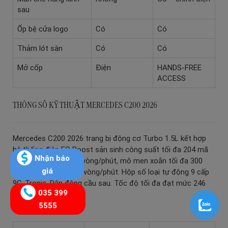
sau
Ốp bệ cửa logo
Có
Có
Thảm lót sàn
Có
Có
Mở cốp
Điện
HANDS-FREE
ACCESS
THÔNG SỐ KỸ THUẬT MERCEDES C200 2026
Mercedes C200 2026 trang bị động cơ Turbo 1.5L kết hợp
hệ thống điện EQ Boost sản sinh công suất tối đa 204 mã
Nhận báo
lực tại 5.800 – 6.100 vòng/phút, mô men xoắn tối đa 300
giá
Nm tại 1.800 – 4.000 vòng/phút. Hộp số loại tự động 9 cấp
9G-Tronic. Dẫn động cầu sau. Tốc độ tối đa đạt mức 246
035 399
km/h.
5555