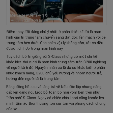
Điểm thay đổi đáng chú ý nhất ở phần thiết kế đó là màn
hình giải trí trung tâm chuyển sang đặt dọc liền mạch với bệ
trung tâm bên dưới. Các phím vật lý không còn, tất cả đều
được tích hợp trong màn hình này.
Tuy cách bố trí giống với S-Class nhưng có một chi tiết
khác biệt thú vị đó là màn hình trung tâm trên C200 nghiêng
về người lái 6 độ. Nguyên nhân có lẽ do sự khác biệt ở phân
khúc khách hàng, C200 chủ yếu hướng về nhóm người trẻ,
hướng đến người lái là trung tâm.
Bảng đồng hồ sau vô lăng trả về kiểu độc lập nhưng nâng
cấp lên dạng nổi, lược bỏ toàn bộ mái vòm bên trên như
“đàn anh” S-Class. Ngay cả chiếc chìa khoá cũng khoác lên
mình tấm áo thời thượng ton sur ton với phong cách chung
của xe.