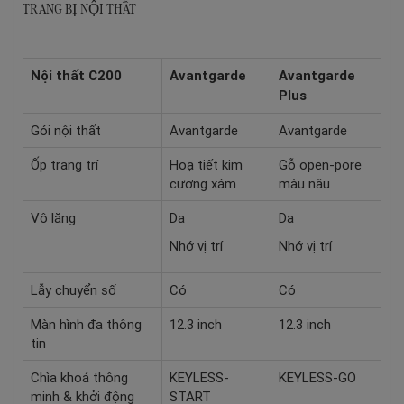
TRANG BỊ NỘI THẤT
Nội thất C200
Avantgarde
Avantgarde
Plus
Gói nội thất
Avantgarde
Avantgarde
Ốp trang trí
Hoạ tiết kim
Gỗ open-pore
cương xám
màu nâu
Vô lăng
Da
Da
Nhớ vị trí
Nhớ vị trí
Lẫy chuyển số
Có
Có
Màn hình đa thông
12.3 inch
12.3 inch
tin
Chìa khoá thông
KEYLESS-
KEYLESS-GO
minh & khởi động
START