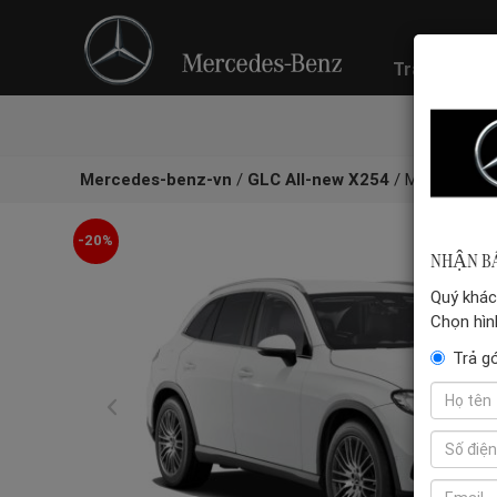
Trang chủ
Mercedes-benz-vn
/
GLC All-new X254
/
Mercedes-B
-20%
NHẬN BÁ
Quý khách
Chọn hìn
Trả g