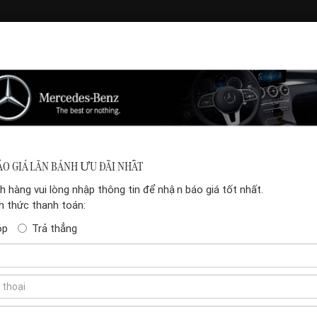
Dòng xe Mercedes-Benz
Tin tức
Bảng giá Merce
enz GLC 200 4MATIC X254
MERCEDES-BENZ GLC 2
O GIÁ LĂN BÁNH ƯU ĐÃI NHẤT
(
1
đánh giá của k
 hàng vui lòng nhập thông tin để nhận báo giá tốt nhất.
5.00
1
trên 5
h thức thanh toán:
dựa trên
2,319,000,000
₫
1
óp
Trả thẳng
đánh giá
CHƯƠNG TRÌNH ƯU ĐÃI, 
♥
Ưu đãi tiền mặt đặc bi