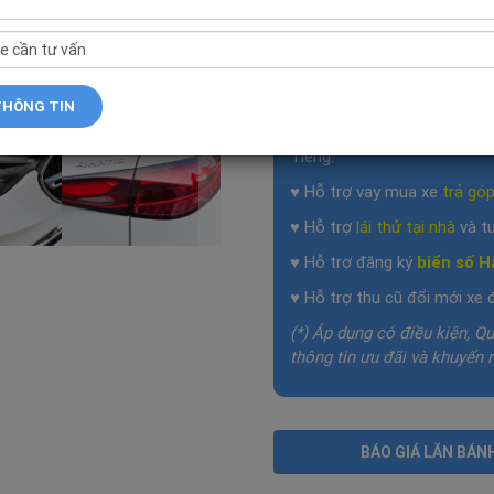
♥ Tặng gói bảo hiểm, phụ ki
♥ Nhận ngay gói hỗ trợ bảo
♥
Giá chính hãng tốt nhất t
và mua xe trong tháng.
♥ Thêm ưu đãi đặc biệt cho
Tiếng.
♥ Hỗ trợ vay mua xe
trả gó
♥ Hỗ trợ
lái thử tại nhà
và tư
♥ Hỗ trợ đăng ký
biển số H
♥ Hỗ trợ thu cũ đổi mới xe 
(*) Áp dụng có điều kiện, Qu
thông tin ưu đãi và khuyến 
BÁO GIÁ LĂN BÁN