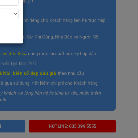
ện chính hãng (*)
 dưỡng (*)
hị trường
, dành riêng cho khách hàng liên hệ trực tiếp
 Bác Sỹ, Luật Sư, Phi Công, Nhà Báo và Người Nổi
p lên đến 85%
, cùng mức lãi suất cực kỳ hấp dẫn.
 vấn tận tình 24/7.
à Nội, biển số đẹp đấu giá
theo nhu cầu
đã qua sử dụng, tiết kiệm chi phí cho Khách hàng.
ý khách vui lòng liên hệ hotline tư vấn, nhận thêm
mãi
H
HOTLINE: 035 399 5555