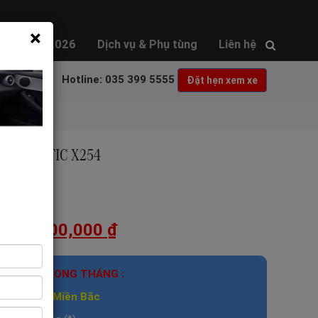
×
des-Benz 2026
Dịch vụ & Phụ tùng
Liên hệ
Hotline: 035 399 5555
Đặt hẹn xem xe
00 4MATIC X254
hách hàng)
,869,000,000
₫
HỖ TRỢ TRONG THÁNG :
ệt tốt nhất Miền Bắc