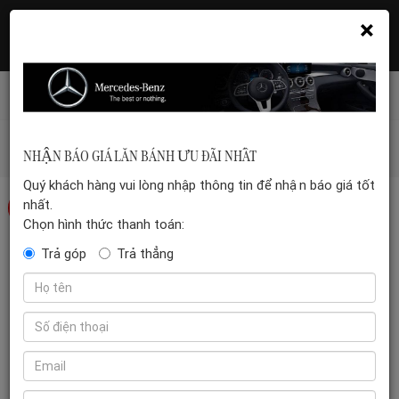
×
Hotline: 035 399 5555
Đặt hẹn xem xe
Mercedes-benz-vn
/
Chưa phân loại
/
Mercedes-Benz V 250
NHẬN BÁO GIÁ LĂN BÁNH ƯU ĐÃI NHẤT
AMG
Quý khách hàng vui lòng nhập thông tin để nhận báo giá tốt
nhất.
-6%
Chọn hình thức thanh toán:
Trả góp
Trả thẳng