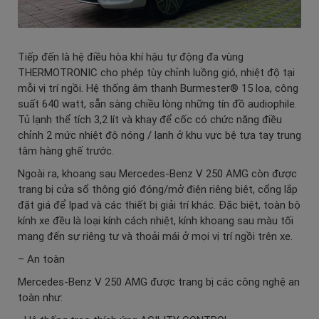
Tiếp đến là hệ điều hòa khí hậu tự động đa vùng
THERMOTRONIC cho phép tùy chỉnh luồng gió, nhiệt độ tại
mỗi vị trí ngồi. Hệ thống âm thanh Burmester® 15 loa, công
suất 640 watt, sẵn sàng chiều lòng những tín đồ audiophile.
Tủ lạnh thể tích 3,2 lít và khay để cốc có chức năng điều
chỉnh 2 mức nhiệt độ nóng / lạnh ở khu vực bệ tựa tay trung
tâm hàng ghế trước.
Ngoài ra, khoang sau Mercedes-Benz V 250 AMG còn được
trang bị cửa sổ thông gió đóng/mở điện riêng biệt, cổng lắp
đặt giá để Ipad và các thiết bị giải trí khác. Đặc biệt, toàn bộ
kính xe đều là loại kính cách nhiệt, kính khoang sau màu tối
mang đến sự riêng tư và thoải mái ở mọi vị trí ngồi trên xe.
– An toàn
Mercedes-Benz V 250 AMG được trang bị các công nghệ an
toàn như: