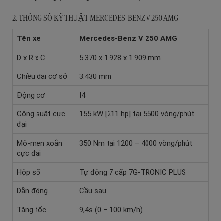
2. THÔNG SỐ KỸ THUẬT MERCEDES-BENZ V 250 AMG
Tên xe
Mercedes-Benz V 250 AMG
D x R x C
5.370 x 1.928 x 1.909 mm
Chiều dài cơ sở
3.430 mm
Động cơ
I4
Công suất cực
155 kW [211 hp] tại 5500 vòng/phút
đại
Mô-men xoắn
350 Nm tại 1200 – 4000 vòng/phút
cực đại
Hộp số
Tự động 7 cấp 7G-TRONIC PLUS
Dẫn động
Cầu sau
Tăng tốc
9,4s (0 – 100 km/h)