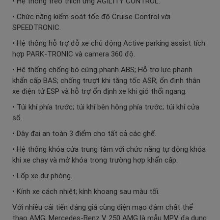
• Hệ thống treo thích ứng AGILITY CONTROL.
• Chức năng kiểm soát tốc độ Cruise Control với
SPEEDTRONIC.
• Hệ thống hỗ trợ đỗ xe chủ động Active parking assist tích
hợp PARK-TRONIC và camera 360 độ.
• Hệ thống chống bó cứng phanh ABS; Hỗ trợ lực phanh
khẩn cấp BAS; chống trượt khi tăng tốc ASR; ổn định thân
xe điện tử ESP và hỗ trợ ổn định xe khi gió thổi ngang.
• Túi khí phía trước; túi khí bên hông phía trước; túi khí cửa
sổ.
• Dây đai an toàn 3 điểm cho tất cả các ghế.
• Hệ thống khóa cửa trung tâm với chức năng tự động khóa
khi xe chạy và mở khóa trong trường hợp khẩn cấp.
• Lốp xe dự phòng.
• Kính xe cách nhiệt; kính khoang sau màu tối.
Với nhiều cải tiến đáng giá cùng diện mạo đậm chất thể
thao AMG, Mercedes-Benz V 250 AMG là mẫu MPV đa dụng