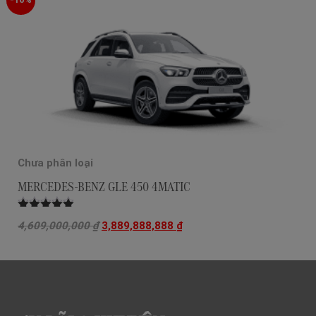
Chưa phân loại
MERCEDES-BENZ GLE 450 4MATIC
Được xếp
4,609,000,000
₫
3,889,888,888
₫
hạng
5.00
5
sao