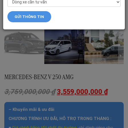
MERCEDES-BENZ V 250 AMG
3,759,000,000
₫
3,559,000,000
₫
– Khuyến mãi & ưu đãi
CHƯƠNG TRÌNH ƯU ĐÃI, HỖ TRỢ TRONG THÁNG :
♥
Giá chính hãng tốt nhất thị trường
, chỉ dành riêng cho