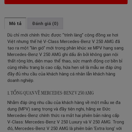
Mô tả
Đánh giá (0)
Dù chỉ mới chính thức được “trình làng” cộng đồng xe hơi
Việt nhưng thế hệ V-Class Mercedes-Benz V 250 AMG đã
tạo ra một “làn gió” mới trong phân khúc xe MPV hạng sang.
Mercedes-Benz V 250 AMG ghi dấu ấn bởi không gian nội
thất rộng lớn, diện mạo thể thao, sức mạnh động cơ bền bỉ
cùng nhiều trang bị cao cấp, hứa hẹn sẽ là mẫu xe đáp ứng
đầy đủ nhu cầu của khách hàng cá nhân lẫn khách hàng
doanh nghiệp.
1. TỔNG QUAN VỀ MERCEDES-BENZ V 250 AMG
Nhằm đáp ứng nhu cầu của khách hàng về một mẫu xe đa
dụng (MPV) sang trọng và đầy tiện nghi, hãng xe Đức
Mercedes-Benz chính thức ra mắt hai phiên bản nâng cấp
V-Class: Mercedes-Benz V 250 Luxury và V 250 AMG. Trong
đó, Mercedes-Benz V 250 AMG là phiên bản ‘Extra long’ với