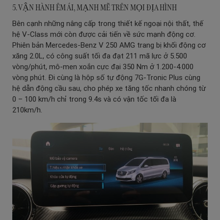
5. VẬN HÀNH ÊM ÁI, MẠNH MẼ TRÊN MỌI ĐỊA HÌNH
Bên cạnh những nâng cấp trong thiết kế ngoại nội thất, thế
hệ V-Class mới còn được cải tiến về sức mạnh động cơ.
Phiên bản Mercedes-Benz V 250 AMG trang bị khối động cơ
xăng 2.0L, có công suất tối đa đạt 211 mã lực ở 5.500
vòng/phút, mô-men xoắn cực đại 350 Nm ở 1.200-4.000
vòng phút. Đi cùng là hộp số tự động 7G-Tronic Plus cùng
hệ dẫn động cầu sau, cho phép xe tăng tốc nhanh chóng từ
0 – 100 km/h chỉ trong 9.4s và có vận tốc tối đa là
210km/h.