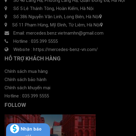
Số 46 Láng Hạ, Phường Láng Hạ, Quận Đống Đa, Hà Nội
Số 5 Lê Thánh Tông, Hoàn Kiếm, Hà Nội
Số 386 Nguyễn Văn Linh, Long Biên, Hà Nội
Số 11 Phạm Hùng, Mỹ Đình, Từ Liêm, Hà Nội
Email: mercedes.benz.vietnamhn@gmail.com
Hotline :
035 399 5555
Website :
https://mercedes-benz-vn.com/
HỖ TRỢ KHÁCH HÀNG
Chính sách mua hàng
Chính sách bảo hành
Chính sách khuyến mại
Hotline :
035 399 5555
FOLLOW
Nhận báo