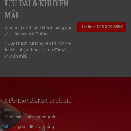
ƯU ĐÃI & KHUYẾN
MÃI
Hotline: 035 399 5555
Quà tặng dành cho khách hàng gửi
yêu cầu báo giá Online.
* Quý khách vui lòng liên hệ hotline
tư vấn, nhận thông tin ưu đãi và
khuyễn mãi.
NHẬN BÁO GIÁ & ĐĂNG KÝ LÁI THỬ
Chọn hình thức thanh toán:
Trả góp
Trả thẳng