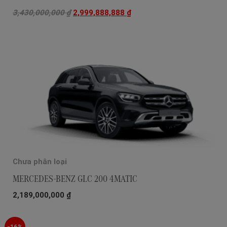
3,430,000,000
₫
2,999,888,888
₫
Chưa phân loại
MERCEDES-BENZ GLC 200 4MATIC
2,189,000,000
₫
-16%