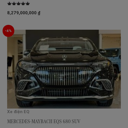
Được xếp
8,279,000,000
₫
hạng
5.00
5
sao
-4%
Xe điện EQ
MERCEDES-MAYBACH EQS 680 SUV