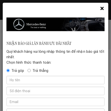
×
Hotline: 035 399 5555
Đặt hẹn xem xe
Mercedes-benz-vn
/
Maybach
/
Mercedes-Maybach GLS
NHẬN BÁO GIÁ LĂN BÁNH ƯU ĐÃI NHẤT
480 Facelift 2026
Quý khách hàng vui lòng nhập thông tin để nhận báo giá tốt
nhất.
Chọn hình thức thanh toán:
Trả góp
Trả thẳng