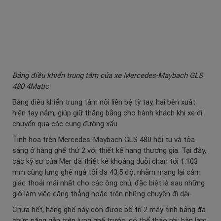
Bảng điều khiển trung tâm của xe Mercedes-Maybach GLS
480 4Matic
Bảng điều khiển trung tâm nối liền bệ tỳ tay, hai bên xuất
hiện tay nắm, giúp giữ thăng bằng cho hành khách khi xe di
chuyển qua các cung đường xấu.
Tinh hoa trên Mercedes-Maybach GLS 480 hội tụ và tỏa
sáng ở hàng ghế thứ 2 với thiết kế hạng thương gia. Tại đây,
các kỹ sư của Mer đã thiết kế khoảng duỗi chân tới 1.103
mm cùng lưng ghế ngả tối đa 43,5 độ, nhằm mang lại cảm
giác thoải mái nhất cho các ông chủ, đặc biệt là sau những
giờ làm việc căng thẳng hoặc trên những chuyến đi dài.
Chưa hết, hàng ghế này còn được bố trí 2 máy tính bảng đa
chức năng gắn trên lưng ghế trước, có thể tháo rời; bàn làm