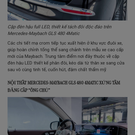
Cặp đèn hậu full LED, thiết kế tách đôi độc đáo trên
Mercedes-Maybach GLS 480 4Matic
Các chi tiết mạ crom tiếp tục xuất hiện ở khu vực đuôi xe,
giúp hoàn chỉnh tổng thể sang chảnh trên mẫu xe cao cấp
mới của Maybach. Trung tâm điểm nơi đây thuộc về cặp
đèn hậu LED thiết kế phân đôi, kéo dài từ thân xe sang cửa
sau vô cùng tinh tế, cuốn hút, đậm chất thẩm mỹ.
NỘI THẤT MERCEDES-MAYBACH GLS 480 4MATIC XỨNG TẦM
ĐẲNG CẤP “ÔNG CHỦ”