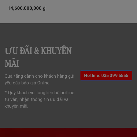
Được xếp
14,600,000,000
₫
hạng
5.00
5
sao
ƯU ĐÃI & KHUYẾN
MÃI
Hotline: 035 399 5555
Quà tặng dành cho khách hàng gửi
yêu cầu báo giá Online.
* Quý khách vui lòng liên hệ hotline
tư vấn, nhận thông tin ưu đãi và
khuyễn mãi.