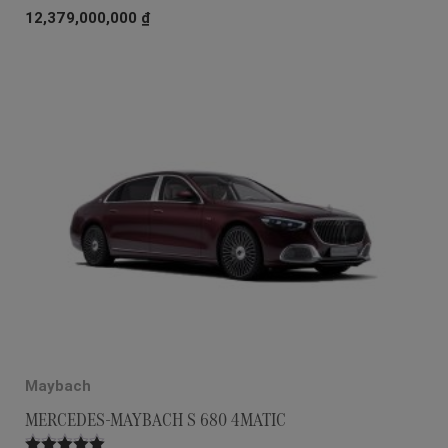
Được xếp
12,379,000,000
₫
hạng
5.00
5
sao
Maybach
MERCEDES-MAYBACH S 680 4MATIC