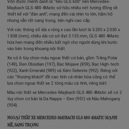
Vốn được mệnh danh là “tiểu GLS 600” nên Mercedes-
Maybach GLS 480 4Matic sở hữu nhiều nét tương đồng về
thiết kế với “đàn anh”, mang đến cái nhìn to lớn, hầm hố
nhưng vẫn rất sang trọng, tiện nghi cao cấp.
Với các thông số dài x rộng x cao lần lượt là 5.205 x 2.030 x
1.838 (mm), chiều dài cơ sở đạt 3.135 mm, GLS 480 4Matic
hứa hẹn mang đến nhiều bất ngờ cho người dùng khi bước
vào bên trong khoang nội thất.
Xe có 6 tùy chọn màu ngoại thất cơ bản, gồm Trắng Polar
(149), Đen Obsidian (197), Bạc Mojave (859), Bạc High-tech
(922), Xanh Emerald (989) và Xám Selenite (992). Riêng với
các “thượng khách” đề cao tính cá nhân hóa cũng có thể
lựa chọn ngoại thất xe 2 tông màu cá tính, riêng biệt.
Màu nội thất xe Mercedes-Maybach GLS 480 4Matic sẽ có 2
tùy chọn cơ bản là Da Nappa – Đen (951) và Nâu Mahogany
(954).
NGOẠI THẤT XE MERCEDES-MAYBACH GLS 480 4MATIC MẠNH
MẼ, SANG TRỌNG