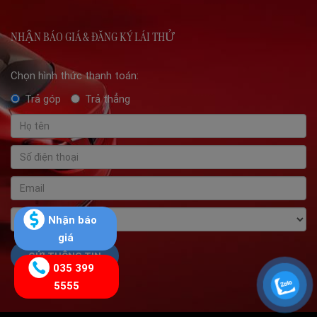
NHẬN BÁO GIÁ & ĐĂNG KÝ LÁI THỬ
Chọn hình thức thanh toán:
Trả góp
Trả thẳng
Nhận báo
giá
035 399
5555