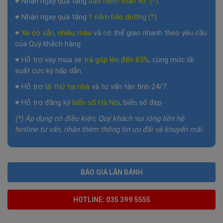
♥ Nhận ngay quà tặng
bảo hiểm thân vỏ (*)
♥ Nhận ngay quà tặng
1 năm
bảo dưỡng (*)
♥
Xe có sẵn, nhiều màu
và có thể giao nhanh theo yêu cầu
của Quý khách hàng.
♥ Hỗ trợ vay mua xe
trả góp lên đến 85%
, cùng mức lãi
suất cực kỳ hấp dẫn.
♥ Hỗ trợ
lái thử tại nhà
và tư vấn tận tình 24/7.
♥ Hỗ trợ đăng ký
biển số Hà Nội
, biển số đẹp
(*) Áp dụng có điều kiện, Quý khách vui lòng liên hệ
hotline tư vấn, nhận thêm thông tin ưu đãi và khuyến mãi.
BÁO GIÁ LĂN BÁNH
HOTLINE: 035 399 5555