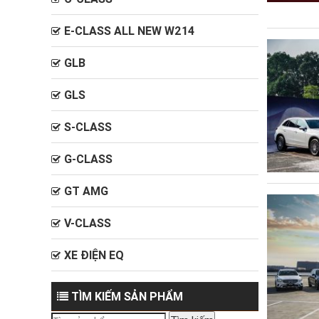
E-CLASS ALL NEW W214
GLB
GLS
S-CLASS
G-CLASS
GT AMG
V-CLASS
XE ĐIỆN EQ
TÌM KIẾM SẢN PHẨM
Tìm