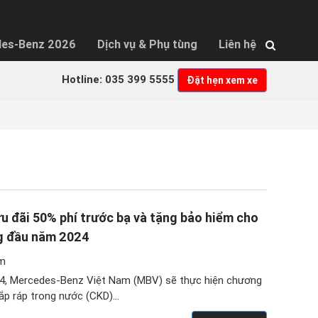
×
des-Benz 2026
Dịch vụ & Phụ tùng
Liên hệ
Hotline: 035 399 5555
Đặt hẹn xem xe
 đãi 50% phí trước bạ và tặng bảo hiểm cho
g đầu năm 2024
m
4, Mercedes-Benz Việt Nam (MBV) sẽ thực hiện chương
lắp ráp trong nước (CKD)…