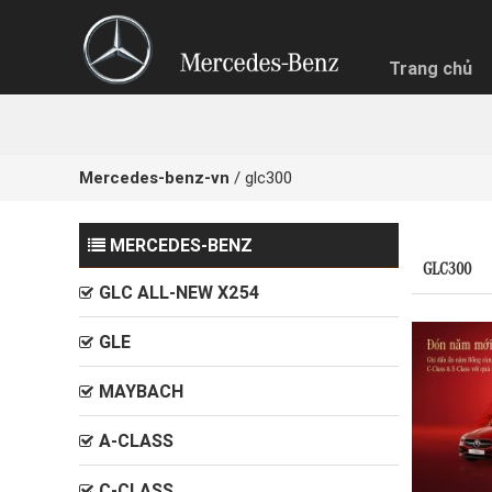
Trang chủ
Mercedes-benz-vn
/
glc300
MERCEDES-BENZ
NHẬN BÁ
GLC300
GLC ALL-NEW X254
Quý khách
Chọn hìn
GLE
Trả g
MAYBACH
A-CLASS
C-CLASS