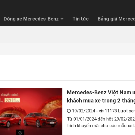
Dòng xe Mercedes-Benz
Tin tức
Bảng giá Merce
O GIÁ LĂN BÁNH ƯU ĐÃI NHẤT
 hàng vui lòng nhập thông tin để nhận báo giá tốt nhất.
h thức thanh toán:
Mercedes-Benz Việt Nam ưu
óp
Trả thẳng
khách mua xe trong 2 thán
19/02/2024 -
11178 Lượt xe
Từ 01/01/2024 đến hết 29/02/202
trình khuyến mãi cho các mẫu xe 