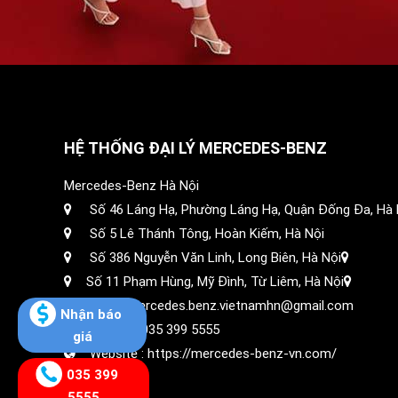
HỆ THỐNG ĐẠI LÝ MERCEDES-BENZ
Mercedes-Benz Hà Nội
Số 46 Láng Hạ, Phường Láng Hạ, Quận Đống Đa, Hà 
Số 5 Lê Thánh Tông, Hoàn Kiếm, Hà Nội
Số 386 Nguyễn Văn Linh, Long Biên, Hà Nội
Số 11 Phạm Hùng, Mỹ Đình, Từ Liêm, Hà Nội
Email: mercedes.benz.vietnamhn@gmail.com
Nhận báo
Hotline :
035 399 5555
giá
Website :
https://mercedes-benz-vn.com/
035 399
5555