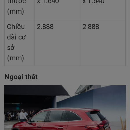
thước
x 1.640
x 1.640
(mm)
Chiều
2.888
2.888
dài cơ
sở
(mm)
Ngoại thất