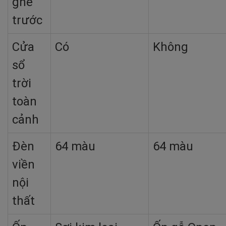
ghế
trước
Cửa
Có
Không
sổ
trời
toàn
cảnh
Đèn
64 màu
64 màu
viền
nội
thất