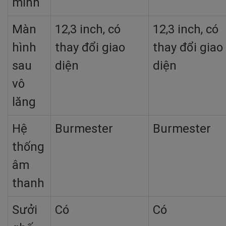
minh
Màn
12,3 inch, có
12,3 inch, có
hình
thay đổi giao
thay đổi giao
sau
diện
diện
vô
lăng
Hệ
Burmester
Burmester
thống
âm
thanh
Sưởi
Có
Có