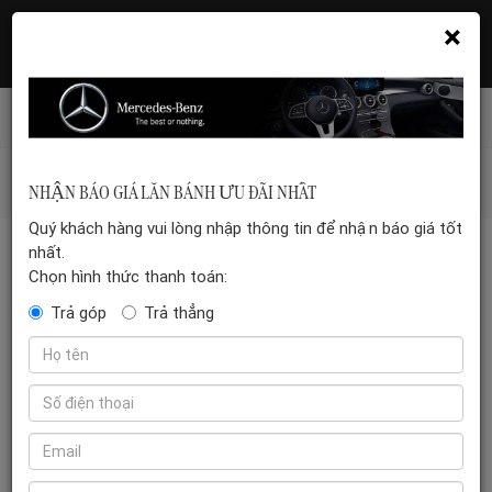
×
Hotline: 035 399 5555
Đặt hẹn xem xe
Mercedes-benz-vn
/
Tin tức
/
SO SÁNH CHI TIẾT CÁC
NHẬN BÁO GIÁ LĂN BÁNH ƯU ĐÃI NHẤT
DÒNG MERCEDES-BENZ GLC 2025
Quý khách hàng vui lòng nhập thông tin để nhận báo giá tốt
nhất.
Chọn hình thức thanh toán:
SO SÁNH CHI TIẾT CÁC DÒNG MERCEDES-BENZ GLC 2025
Trả góp
Trả thẳng
Mercedes-Benz GLC 2025 vừa ra mắt
Việt Nam với hai phiên bản là GLC 200
4Matic và GLC 300 4Matic, chênh
nhau tới 500 triệu đồng. Sự khác biệt