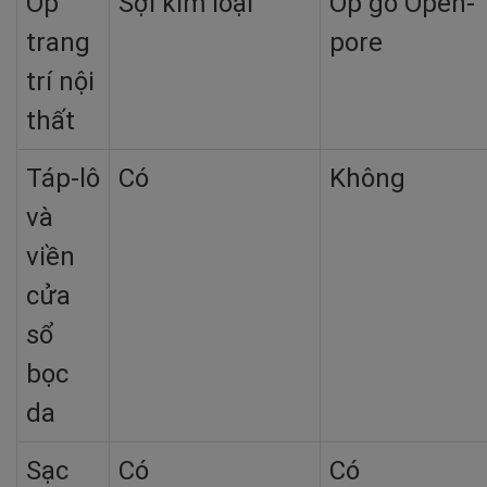
Ốp
Sợi kim loại
Ốp gỗ Open-
trang
pore
trí nội
thất
Táp-lô
Có
Không
và
viền
cửa
sổ
bọc
da
Sạc
Có
Có