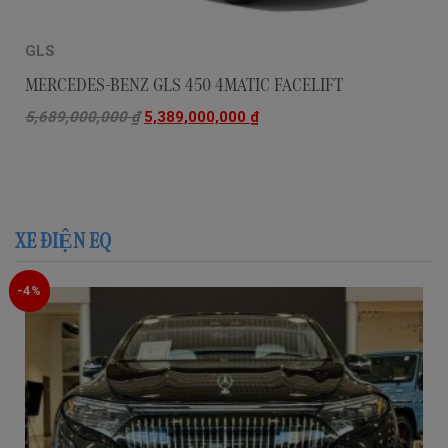
GLS
MERCEDES-BENZ GLS 450 4MATIC FACELIFT
5,689,000,000
₫
5,389,000,000
₫
XE ĐIỆN EQ
-4%