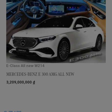
E-Class All new W214
MERCEDES-BENZ E 300 AMG ALL NEW
3,209,000,000
₫