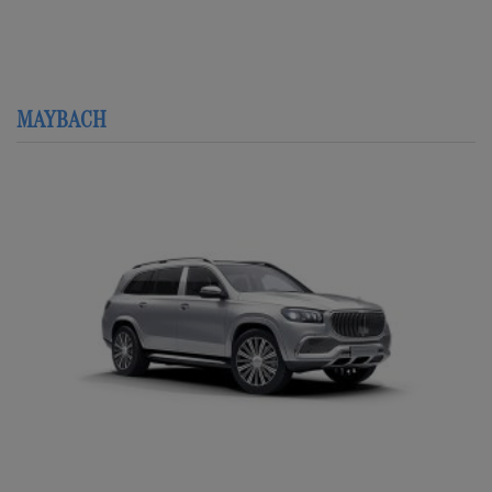
hạng
5.00
5
sao
MAYBACH