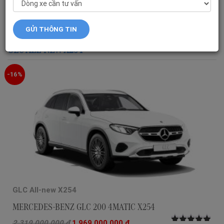
CÁC DÒNG XE MERCEDES-BENZ
GLC ALL-NEW X254
-16%
GLC All-new X254
MERCEDES-BENZ GLC 200 4MATIC X254
2,319,000,000
₫
1,969,000,000
₫