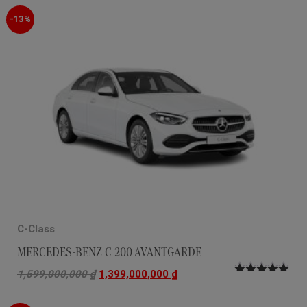
hạng
5.00
5
sao
-13%
C-Class
MERCEDES-BENZ C 200 AVANTGARDE
1,599,000,000
₫
1,399,000,000
₫
Được xếp
hạng
5.00
5