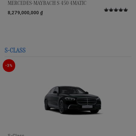
MERCEDES-MAYBACH S 450 4MATIC
8,279,000,000
₫
Được xếp
hạng
5.00
5
sao
S-CLASS
-3%
S-Class