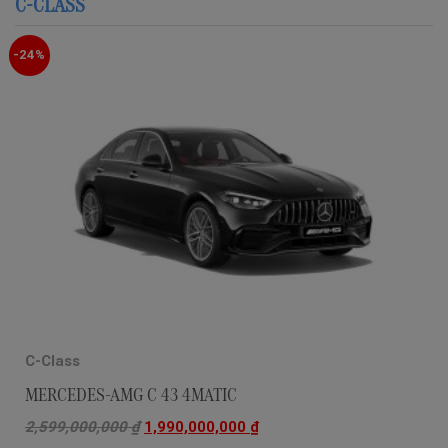
C-CLASS
-24%
C-Class
MERCEDES-AMG C 43 4MATIC
2,599,000,000
₫
1,990,000,000
₫