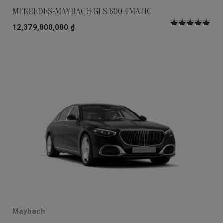
MERCEDES-MAYBACH GLS 600 4MATIC
12,379,000,000
₫
Được xếp
hạng
5.00
5
sao
Maybach