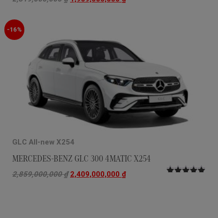
Được xếp
hạng
5.00
5
sao
-16%
GLC All-new X254
MERCEDES-BENZ GLC 300 4MATIC X254
2,859,000,000
₫
2,409,000,000
₫
Được xếp
hạng
5.00
5
sao