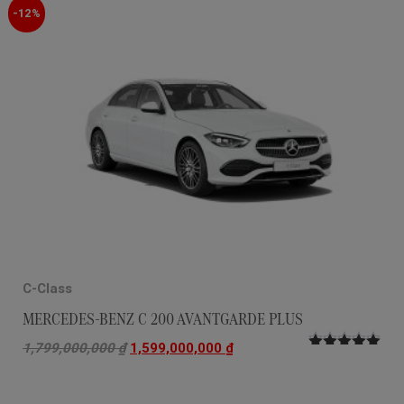
sao
-12%
C-Class
MERCEDES-BENZ C 200 AVANTGARDE PLUS
1,799,000,000
₫
1,599,000,000
₫
Được xếp
hạng
5.00
5
sao