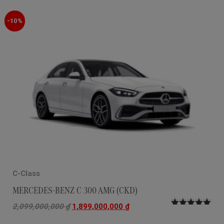
-10%
C-Class
MERCEDES-BENZ C 300 AMG (CKD)
2,099,000,000
₫
1,899,000,000
₫
Được xếp