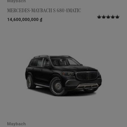
Maybach
MERCEDES-MAYBACH S 680 4MATIC
14,600,000,000
₫
Được xếp
hạng
5.00
5
sao
Maybach