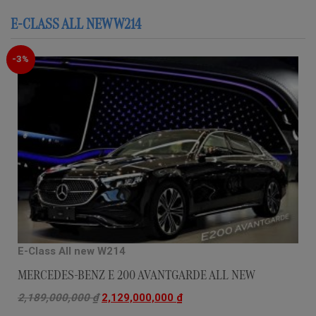
E-CLASS ALL NEW W214
-3%
E-Class All new W214
MERCEDES-BENZ E 200 AVANTGARDE ALL NEW
2,189,000,000
₫
2,129,000,000
₫