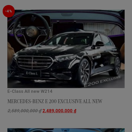
-4%
E-Class All new W214
MERCEDES-BENZ E 200 EXCLUSIVE ALL NEW
2,589,000,000
₫
2,489,000,000
₫